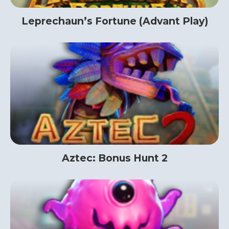
Leprechaun’s Fortune (Advant Play)
Aztec: Bonus Hunt 2