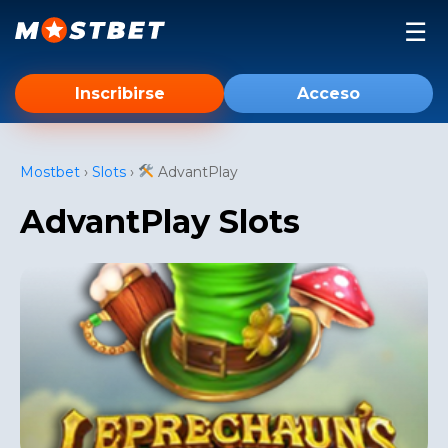
Mostbet
Inscribirse
Acceso
Tragamonedas
Cuenta
Aviator
Mostbet
›
Slots
›
AdvantPlay
Instrucción
AdvantPlay Slots
Espejo
android
iOS
PC
Primo