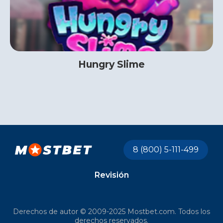
Hungry Slime
8 (800) 5-111-499
Revisión
Derechos de autor © 2009-2025 Mostbet.com. Todos los
derechos reservados.