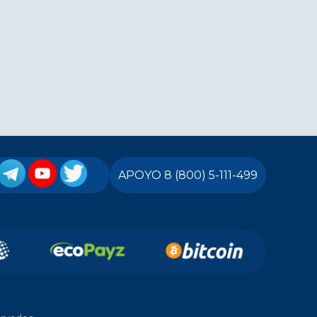
APOYO
8 (800) 5-111-499