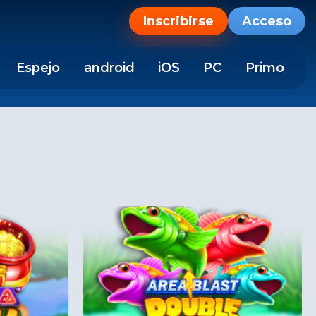
Inscribirse
Acceso
Espejo
android
iOS
PC
Primo