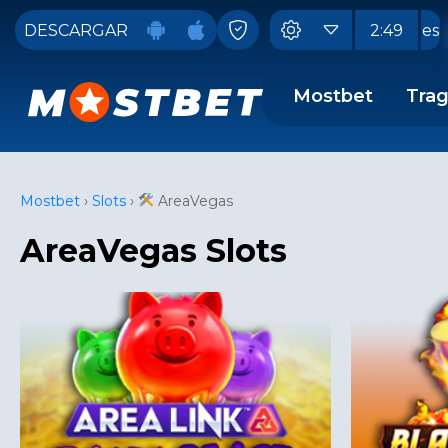
DESCARGAR
2:49
es
Mostbet
Tra
r
u
u
Mostbet
›
Slots
›
AreaVegas
p
p
AreaVegas Slots
b
f
n
h
a