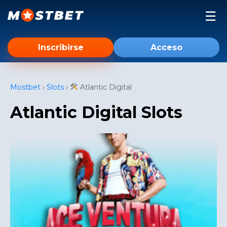
Mostbet
Inscribirse
Acceso
Tragamonedas
Cuenta
Aviator
Mostbet
›
Slots
›
Atlantic Digital
Instrucción
Atlantic Digital Slots
Espejo
android
iOS
PC
Primo