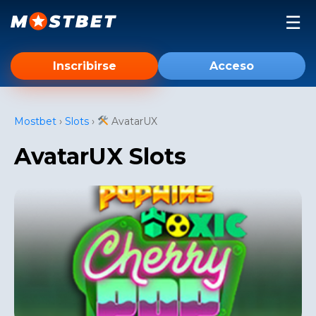
Mostbet
Inscribirse
Acceso
Tragamonedas
Cuenta
Aviator
Mostbet
›
Slots
›
AvatarUX
Instrucción
AvatarUX Slots
Espejo
android
iOS
PC
Primo