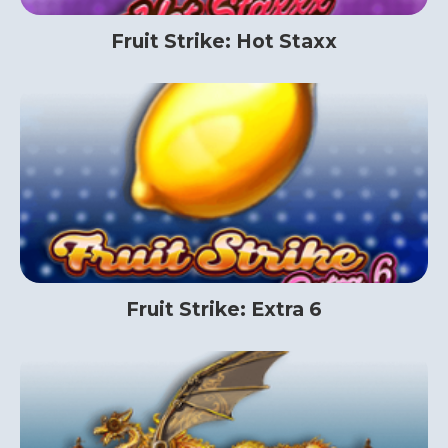
Fruit Strike: Hot Staxx
Fruit Strike: Extra 6