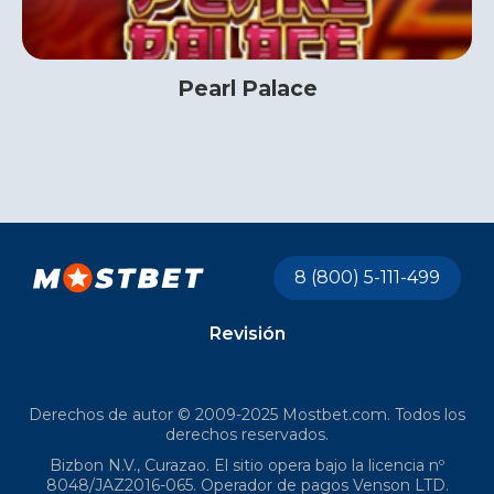
Pearl Palace
8 (800) 5-111-499
Revisión
Derechos de autor © 2009-2025 Mostbet.com. Todos los
derechos reservados.
Bizbon N.V., Curazao. El sitio opera bajo la licencia nº
8048/JAZ2016-065. Operador de pagos Venson LTD.