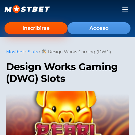
Mostbet
Inscribirse
Acceso
Tragamonedas
Cuenta
Aviator
Mostbet
›
Slots
›
Design Works Gaming (DWG)
Instrucción
Design Works Gaming
Espejo
(DWG) Slots
android
iOS
PC
Primo