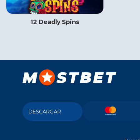
c
t
12 Deadly Spins
DESCARGAR