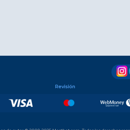
s
r
Revisión