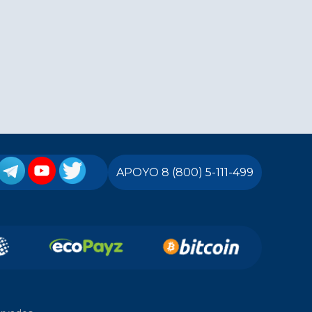
APOYO
8 (800) 5-111-499