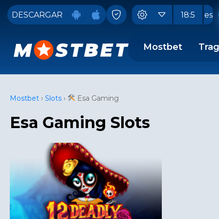
DESCARGAR
18:5
es
Mostbet
Tra
r
u
u
Mostbet
›
Slots
›
Esa Gaming
p
p
Esa Gaming Slots
b
f
n
h
a