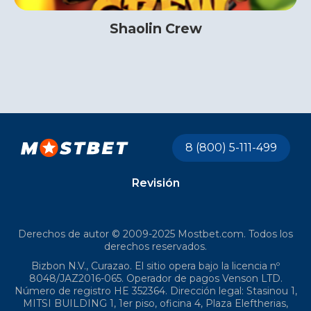
Shaolin Crew
8 (800) 5-111-499
Revisión
Derechos de autor © 2009-2025 Mostbet.com. Todos los
derechos reservados.
Bizbon N.V., Curazao. El sitio opera bajo la licencia nº
8048/JAZ2016-065. Operador de pagos Venson LTD.
Número de registro HE 352364. Dirección legal: Stasinou 1,
MITSI BUILDING 1, 1er piso, oficina 4, Plaza Eleftherias,