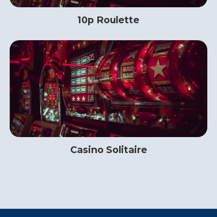
10p Roulette
Casino Solitaire