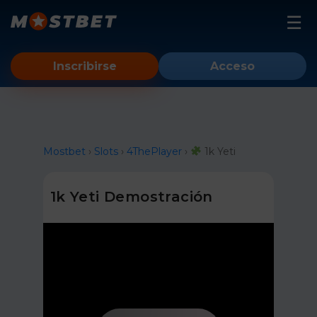
Mostbet
Inscribirse
Acceso
Tragamonedas
Cuenta
Aviator
Instrucción
Mostbet
›
Slots
›
4ThePlayer
›
1k Yeti
Espejo
android
1k Yeti Demostración
iOS
PC
Primo