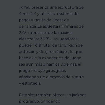
1k Yeti presenta una estructura de
4-4-4-4-4 y utiliza un sistema de
pagos a través de líneas de
ganancia. La apuesta mínima es de
2.45, mientras que la máxima
alcanza los 30.71. Los jugadores
pueden disfrutar de la función de
autospin y de giros rápidos, lo que
hace que la experiencia de juego
sea aún más dinámica. Además, el
juego incluye giros gratis,
añadiendo un elemento de suerte
y estrategia.
Este slot también ofrece un jackpot
progresivo, brindando