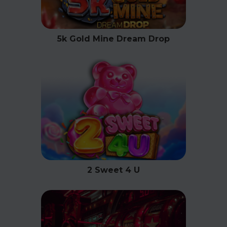
5k Gold Mine Dream Drop
2 Sweet 4 U