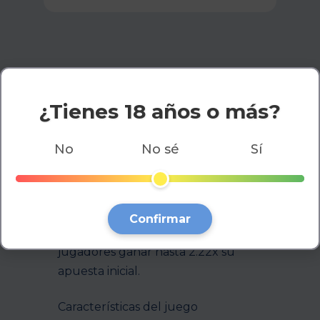
Reseña de la máquina
tragamonedas 1k Yeti
¿Tienes 18 años o más?
La máquina tragamonedas 1k Yeti,
No
No sé
Sí
desarrollada por 4ThePlayer,
ofrece una experiencia
emocionante con un alto RTP del
98.41%. Lanzada en noviembre de
Confirmar
2023, este juego permite a los
jugadores ganar hasta 2.22x su
apuesta inicial.
Características del juego