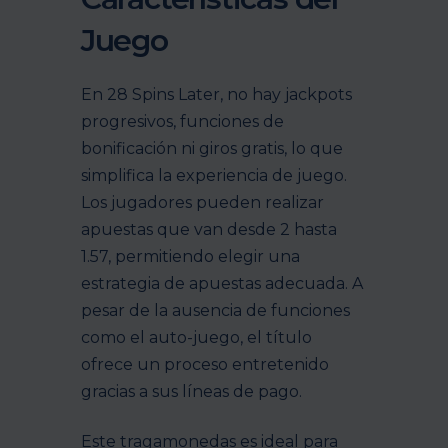
Juego
En 28 Spins Later, no hay jackpots
progresivos, funciones de
bonificación ni giros gratis, lo que
simplifica la experiencia de juego.
Los jugadores pueden realizar
apuestas que van desde 2 hasta
1.57, permitiendo elegir una
estrategia de apuestas adecuada. A
pesar de la ausencia de funciones
como el auto-juego, el título
ofrece un proceso entretenido
gracias a sus líneas de pago.
Este tragamonedas es ideal para