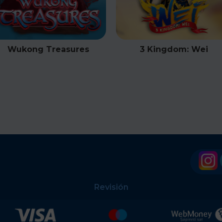
Wukong Treasures
3 Kingdom: Wei
Revisión