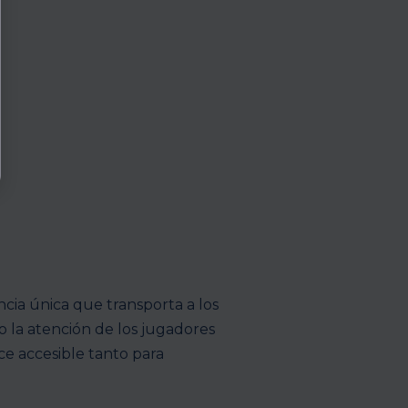
ia única que transporta a los
o la atención de los jugadores
ace accesible tanto para