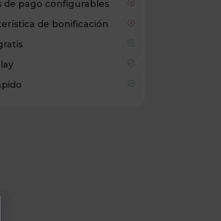
s de pago configurables
erística de bonificación
gratis
lay
ápido