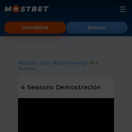
Mostbet
Inscribirse
Acceso
Tragamonedas
Cuenta
Aviator
Instrucción
Mostbet
›
Slots
›
Betsoft Gaming
›
4
Seasons
Espejo
android
4 Seasons Demostración
iOS
PC
Primo