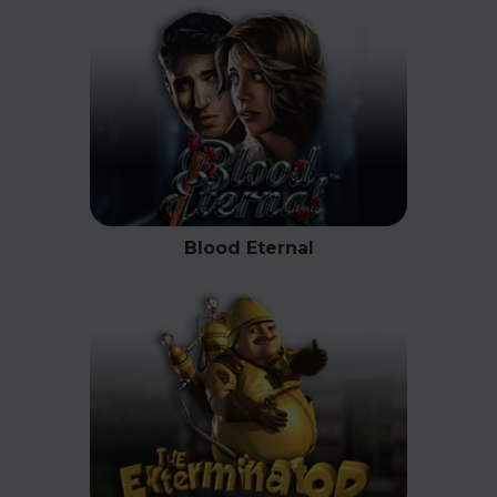
Blood Eternal