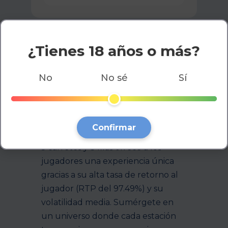
¿Tienes 18 años o más?
Descubre el mundo de 4 Seasons –
No
No sé
Sí
Juega la versión demo gratuita
Embárcate en una aventura
emocionante con la tragamonedas
Confirmar
4 Seasons de Betsoft. Este juego de
5 carretes y 3 filas ofrece a los
jugadores una experiencia única
gracias a su alta tasa de retorno al
jugador (RTP del 97.49%) y su
volatilidad media. Sumérgete en
un universo donde cada estación