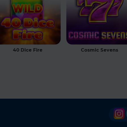
40 Dice Fire
Cosmic Sevens