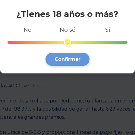
9.95
¿Tienes 18 años o más?
EVALUACIÓN
No
No sé
Sí
Confirmar
as 40 Clover Fire
r Fire, desarrollada por Redstone, fue lanzada en enero
del 98.97% y la posibilidad de ganar hasta 6.29 veces l
otenciales grandes premios.
n única de 5-5-5 y proporciona líneas de pago fijas, lo q