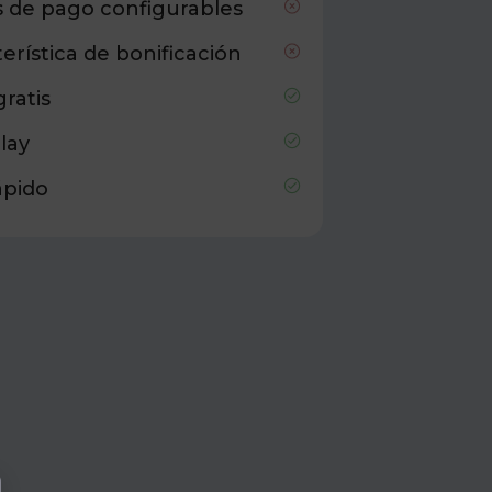
s de pago configurables
erística de bonificación
gratis
lay
ápido