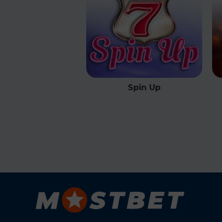
Spin Up