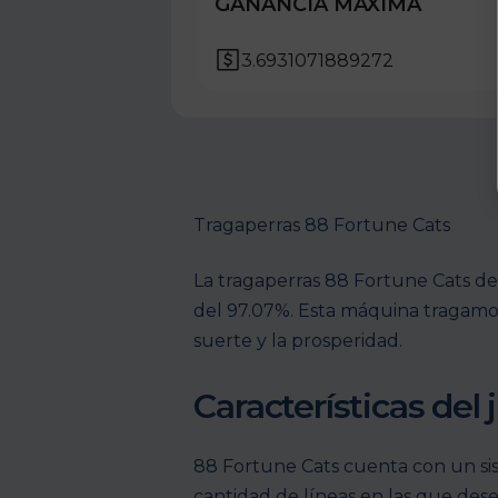
GANANCIA MÁXIMA
3.6931071889272
Tragaperras 88 Fortune Cats
La tragaperras 88 Fortune Cats d
del 97.07%. Esta máquina tragamon
suerte y la prosperidad.
Características del
88 Fortune Cats cuenta con un sis
cantidad de líneas en las que dese