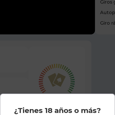
Giros 
Autop
Giro r
9.56
¿Tienes 18 años o más?
EVALUACIÓN