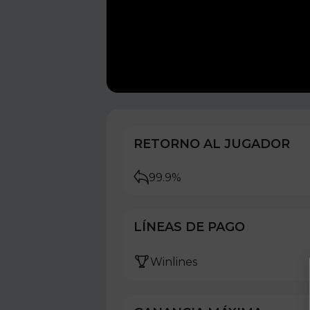
RETORNO AL JUGADOR
99.9%
LÍNEAS DE PAGO
Winlines