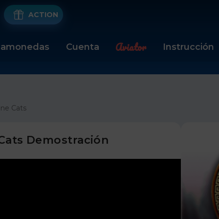
ACTION
Mostbet
Aviator
gamonedas
Cuenta
Instrucción
ru
Tragamonedas
uk
Cuenta
Aviator
uk
pt
Instrucción
ne Cats
pl
Espejo
android
bn
Cats Demostración
iOS
fr
PC
no
Primo
hu
ar