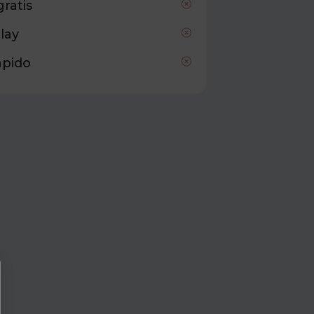
gratis
lay
ápido