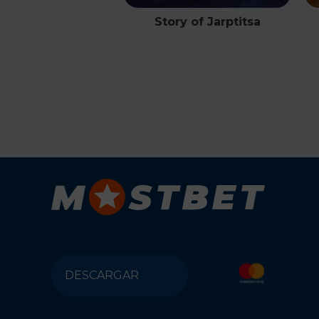
Story of Jarptitsa
DESCARGAR