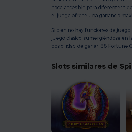
hace accesible para diferentes ti
el juego ofrece una ganancia máxi
Si bien no hay funciones de juego
juego clásico, sumergiéndose en l
posibilidad de ganar, 88 Fortune 
Slots similares de S