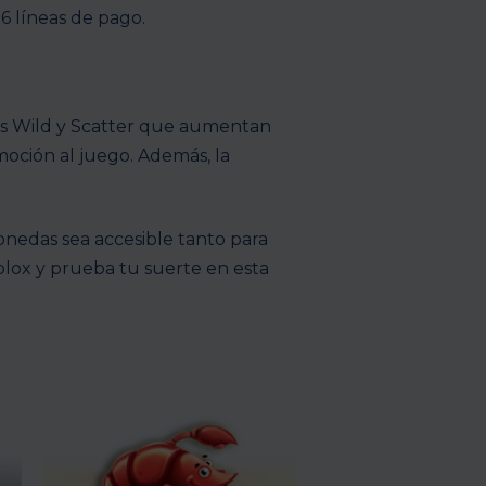
6 líneas de pago.
os Wild y Scatter que aumentan
moción al juego. Además, la
onedas sea accesible tanto para
lox y prueba tu suerte en esta