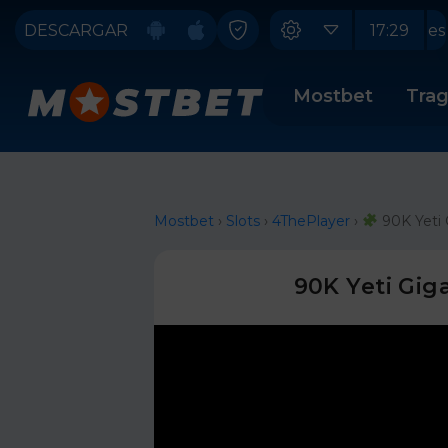
DESCARGAR
17:29
es
Mostbet
Tra
Mostbet
›
Slots
›
4ThePlayer
›
90K Yeti 
90K Yeti Gig