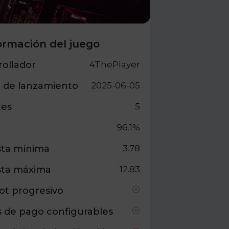
ormación del juego
rollador
4ThePlayer
 de lanzamiento
2025-06-05
tes
5
96.1%
ta mínima
3.78
ta máxima
12.83
ot progresivo
s de pago configurables