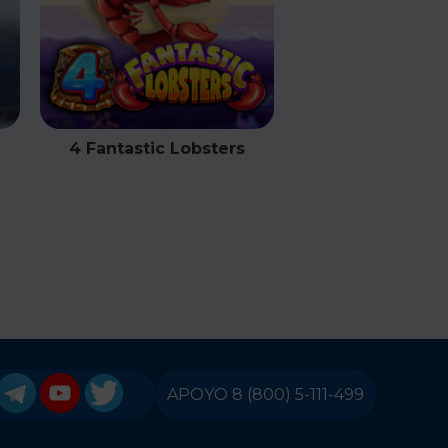
4 Fantastic Lobsters
APOYO
8 (800) 5-111-499