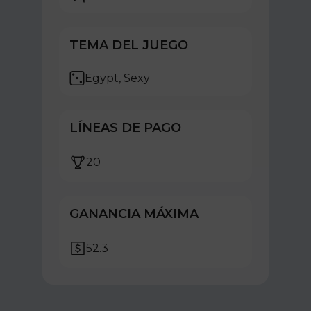
TEMA DEL JUEGO
Egypt, Sexy
LÍNEAS DE PAGO
20
GANANCIA MÁXIMA
52.3