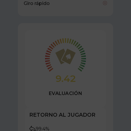
Giro rápido
9.42
EVALUACIÓN
RETORNO AL JUGADOR
99.4%