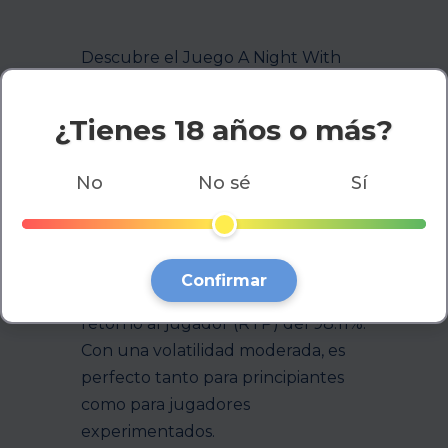
Descubre el Juego A Night With
Cleo
¿Tienes 18 años o más?
Adéntrate en el místico mundo del
antiguo Egipto con el
No
No sé
Sí
tragamonedas A Night With Cleo
de Woohoo Games. Este
emocionante juego cuenta con 5
carretes y 3 filas, ofreciendo 20
Confirmar
líneas de pago fijas y un alto
retorno al jugador (RTP) del 98.11%.
Con una volatilidad moderada, es
perfecto tanto para principiantes
como para jugadores
experimentados.