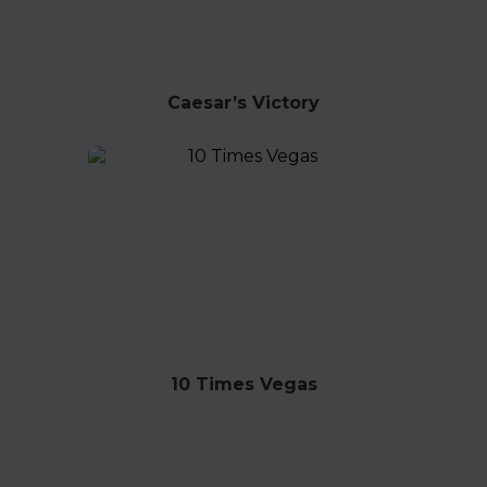
Caesar’s Victory
10 Times Vegas