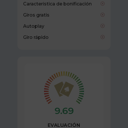
Característica de bonificación
Giros gratis
Autoplay
Giro rápido
9.69
EVALUACIÓN