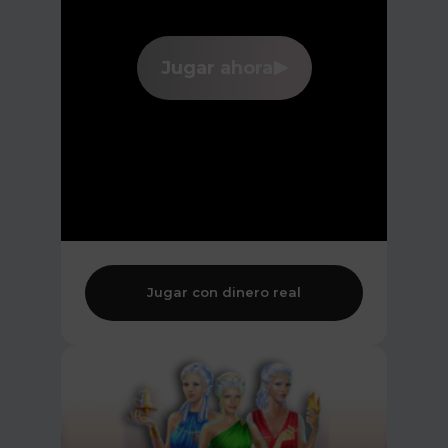
Jugar ahora
Jugar con dinero real