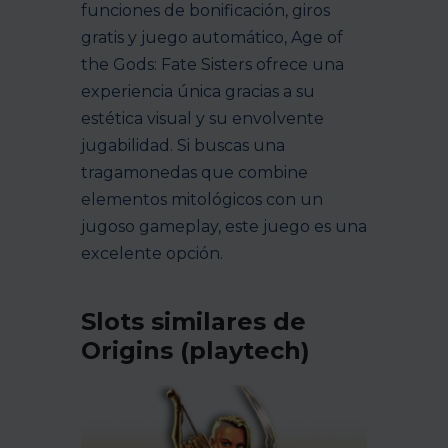
funciones de bonificación, giros
gratis y juego automático, Age of
the Gods: Fate Sisters ofrece una
experiencia única gracias a su
estética visual y su envolvente
jugabilidad. Si buscas una
tragamonedas que combine
elementos mitológicos con un
jugoso gameplay, este juego es una
excelente opción.
Slots similares de
Origins (playtech)