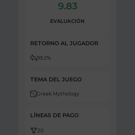
9.83
EVALUACIÓN
RETORNO AL JUGADOR
99.2%
TEMA DEL JUEGO
Greek Mythology
LÍNEAS DE PAGO
20