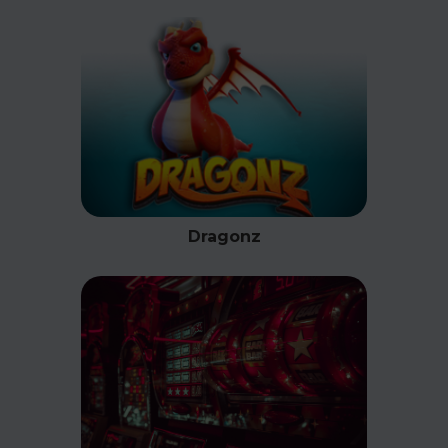
Dragonz