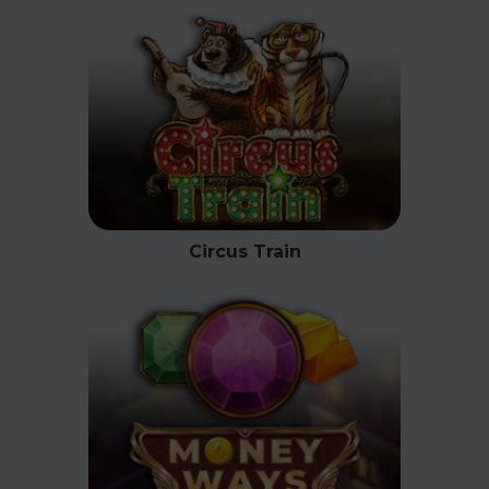
Circus Train