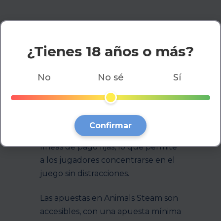
Jugando a Animals Steam
¿Tienes 18 años o más?
El tragamonedas Animals Steam de
Thunderspin ofrece a los jugadores
No
No sé
Sí
una experiencia única en el mundo
de las máquinas tragamonedas,
destacándose por su tasa de
retorno al jugador (RTP) del
Confirmar
96.95%. Este slot clásico cuenta con
líneas de pago fijas, lo que permite
a los jugadores concentrarse en el
juego sin distracciones.
Las apuestas en Animals Steam son
accesibles, con una apuesta mínima