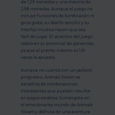
de 1.29 monedas y una máxima de
2.58 monedas. Aunque el juego no
incluye funciones de bonificación ni
giros gratis, su diseño sencillo y su
interfaz intuitiva hacen que sea
fácil de jugar. El atractivo del juego
radica en su potencial de ganancias,
ya que el premio máximo es 1.61
veces la apuesta.
Aunque no cuenta con un jackpot
progresivo, Animals Steam se
beneficia de combinaciones
interesantes que pueden resultar
en pagos estables. Sumérgete en
el emocionante mundo de Animals
Steam y disfruta de una aventura