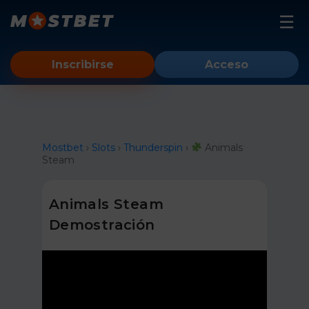
Mostbet
Inscribirse
Acceso
Tragamonedas
Cuenta
Aviator
Instrucción
Mostbet
›
Slots
›
Thunderspin
›
Animals
Steam
Espejo
android
Animals Steam
iOS
Demostración
PC
Primo