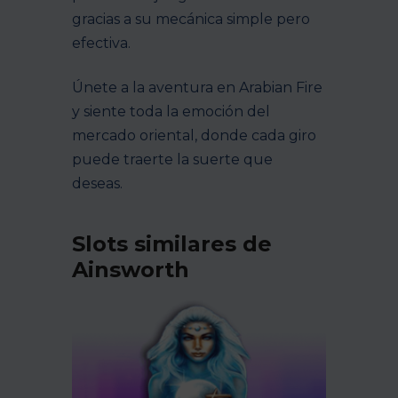
gracias a su mecánica simple pero
efectiva.
Únete a la aventura en Arabian Fire
y siente toda la emoción del
mercado oriental, donde cada giro
puede traerte la suerte que
deseas.
Slots similares de
Ainsworth