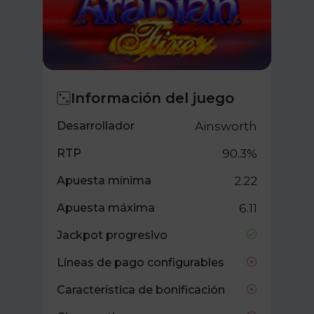
Información del juego
Desarrollador
Ainsworth
RTP
90.3%
Apuesta mínima
2.22
Apuesta máxima
6.11
Jackpot progresivo
Líneas de pago configurables
Característica de bonificación