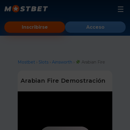
Mostbet
Inscribirse
Acceso
Tragamonedas
Cuenta
Aviator
Instrucción
Mostbet
›
Slots
›
Ainsworth
›
Arabian Fire
Espejo
android
Arabian Fire Demostración
iOS
PC
Primo