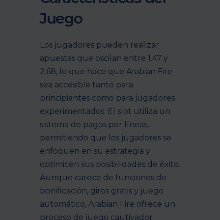
Juego
Los jugadores pueden realizar
apuestas que oscilan entre 1.47 y
2.68, lo que hace que Arabian Fire
sea accesible tanto para
principiantes como para jugadores
experimentados. El slot utiliza un
sistema de pagos por líneas,
permitiendo que los jugadores se
enfoquen en su estrategia y
optimicen sus posibilidades de éxito.
Aunque carece de funciones de
bonificación, giros gratis y juego
automático, Arabian Fire ofrece un
proceso de juego cautivador