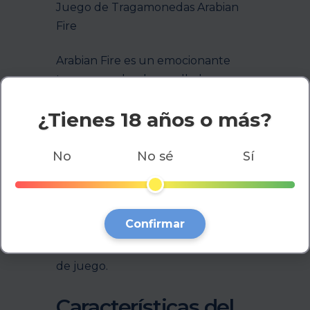
Juego de Tragamonedas Arabian
Fire
Arabian Fire es un emocionante
tragamonedas desarrollado por
Ainsworth que transporta a los
¿Tienes 18 años o más?
jugadores a un mágico mundo de
cuentos orientales. Con un RTP
(retorno al jugador) del 133.41%,
No
No sé
Sí
este slot ofrece múltiples
oportunidades de ganar,
incluyendo un impresionante
Confirmar
jackpot progresivo que añade un
extra de emoción a la experiencia
de juego.
Características del