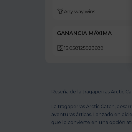
Any way wins
GANANCIA MÁXIMA
15.058125923689
Reseña de la tragaperras Arctic C
La tragaperras Arctic Catch, des
aventuras árticas. Lanzado en dici
que lo convierte en una opción atr