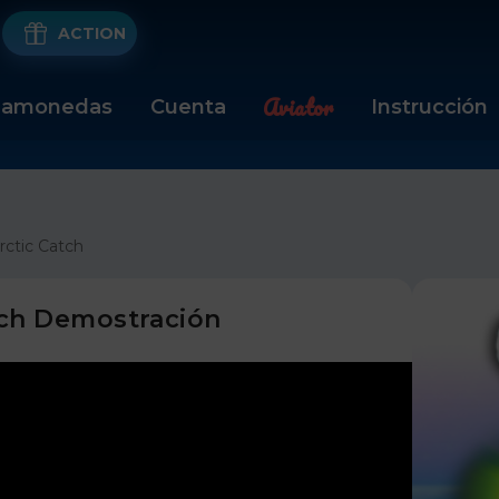
ACTION
Mostbet
Aviator
gamonedas
Cuenta
Instrucción
u
Tragamonedas
k
Cuenta
Aviator
k
t
Instrucción
rctic Catch
l
Espejo
android
n
tch Demostración
iOS
r
PC
o
Primo
u
r