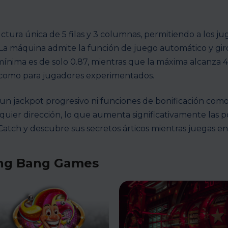
tura única de 5 filas y 3 columnas, permitiendo a los jug
 La máquina admite la función de juego automático y gir
ínima es de solo 0.87, mientras que la máxima alcanza 40
s como para jugadores experimentados.
n jackpot progresivo ni funciones de bonificación como
quier dirección, lo que aumenta significativamente las p
atch y descubre sus secretos árticos mientras juegas en 
Bang Bang Games