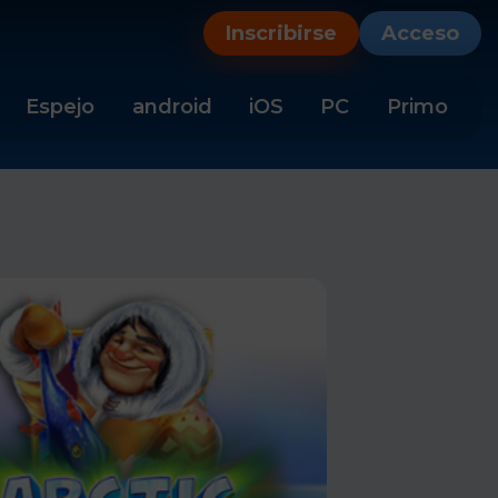
Inscribirse
Acceso
Espejo
android
iOS
PC
Primo