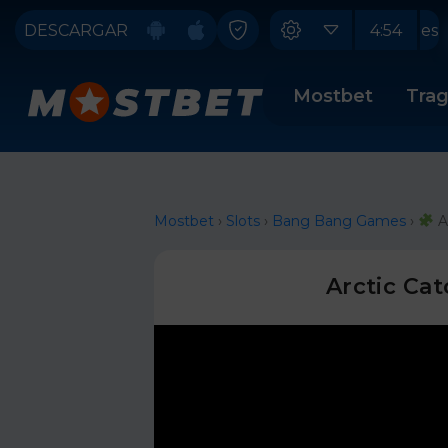
DESCARGAR
4:54
es
Mostbet
Tra
r
u
u
p
Mostbet
›
Slots
›
Bang Bang Games
›
A
p
b
Arctic Ca
f
n
h
a