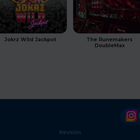
Jokrz Wild Jackpot
The Runemakers
DoubleMax
Revisión