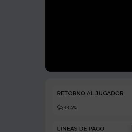
RETORNO AL JUGADOR
99.4%
LÍNEAS DE PAGO