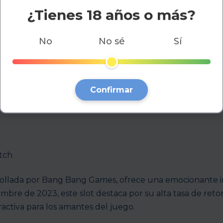
¿Tienes 18 años o más?
9.30
No
No sé
Sí
EVALUACIÓN
Confirmar
atch
arrollada por Bang Bang Games, ofrece una emocionante 
embre de 2023, este slot destaca por su alta tasa de reto
activa para los amantes del juego.