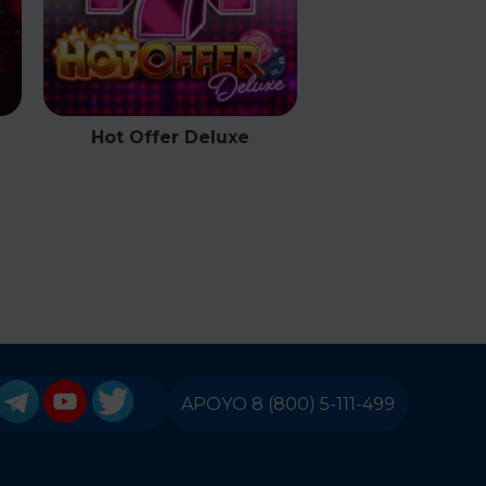
Hot Offer Deluxe
APOYO
8 (800) 5-111-499