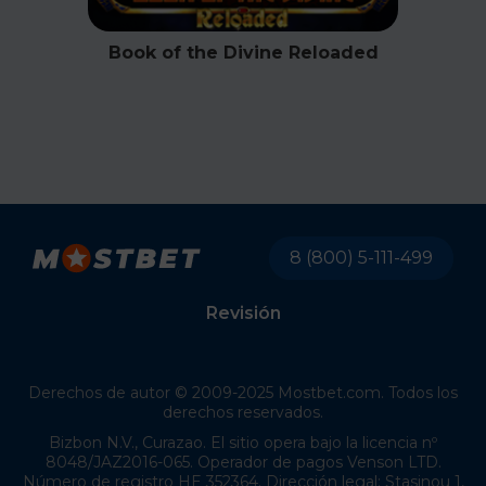
Book of the Divine Reloaded
8 (800) 5-111-499
Revisión
Derechos de autor © 2009-2025 Mostbet.com. Todos los
derechos reservados.
Bizbon N.V., Curazao. El sitio opera bajo la licencia nº
8048/JAZ2016-065. Operador de pagos Venson LTD.
Número de registro HE 352364. Dirección legal: Stasinou 1,