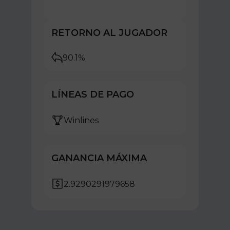
RETORNO AL JUGADOR
90.1%
LÍNEAS DE PAGO
Winlines
GANANCIA MÁXIMA
2.9290291979658