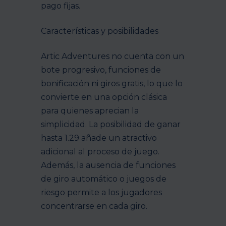
pago fijas.
Características y posibilidades
Artic Adventures no cuenta con un
bote progresivo, funciones de
bonificación ni giros gratis, lo que lo
convierte en una opción clásica
para quienes aprecian la
simplicidad. La posibilidad de ganar
hasta 1.29 añade un atractivo
adicional al proceso de juego.
Además, la ausencia de funciones
de giro automático o juegos de
riesgo permite a los jugadores
concentrarse en cada giro.