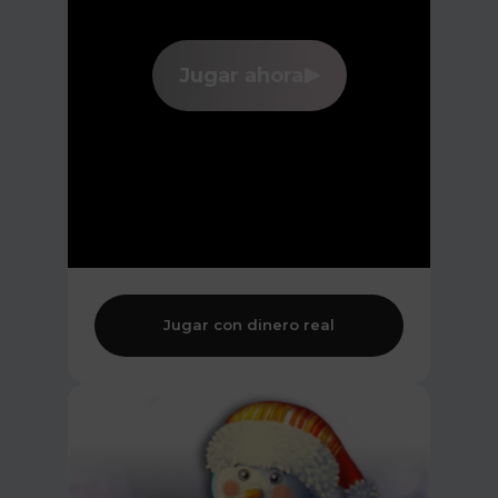
Jugar ahora
Jugar con dinero real