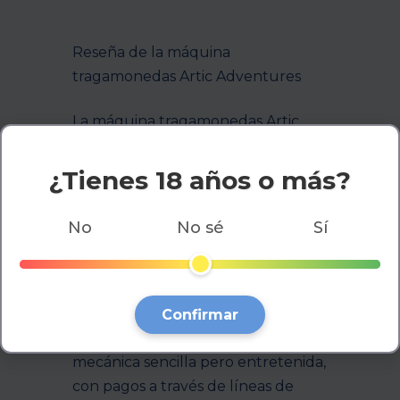
Reseña de la máquina
tragamonedas Artic Adventures
La máquina tragamonedas Artic
Adventures, desarrollada por
Spinomenal, sumerge a los
¿Tienes 18 años o más?
jugadores en un emocionante
mundo de aventuras árticas. Con
No
No sé
Sí
un RTP (retorno al jugador) del
75.18%, este slot ofrece múltiples
oportunidades de ganar con una
apuesta mínima de solo 2.60. El
Confirmar
juego se caracteriza por una
mecánica sencilla pero entretenida,
con pagos a través de líneas de