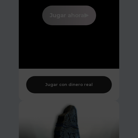
Jugar ahora
Jugar con dinero real