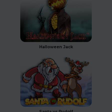
Halloween Jack
Santa vs Rudolf