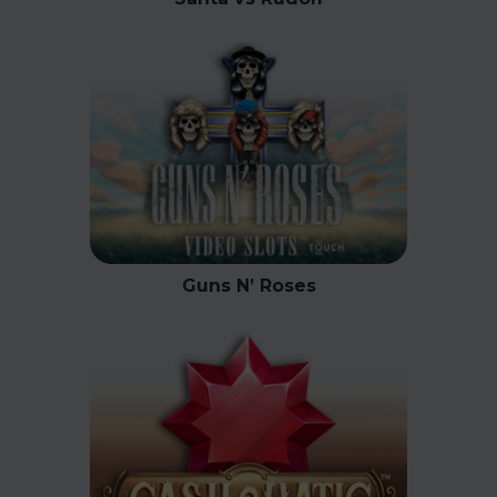
Guns N’ Roses