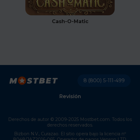
Cash-O-Matic
8 (800) 5-111-499
Revisión
Derechos de autor © 2009-2025 Mostbet.com. Todos los
derechos reservados.
Bizbon N.V., Curazao. El sitio opera bajo la licencia nº
8048/JAZ2016-065. Operador de pagos Venson LTD.