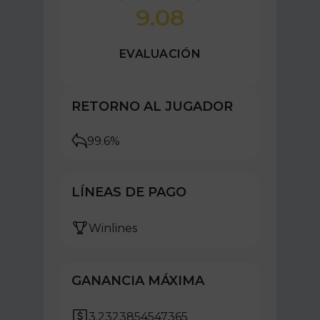
9.08
EVALUACIÓN
RETORNO AL JUGADOR
99.6%
LÍNEAS DE PAGO
Winlines
GANANCIA MÁXIMA
3.2323854547365