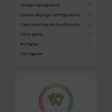
Jackpot progresivo
Líneas de pago configurables
Característica de bonificación
Giros gratis
Autoplay
Giro rápido