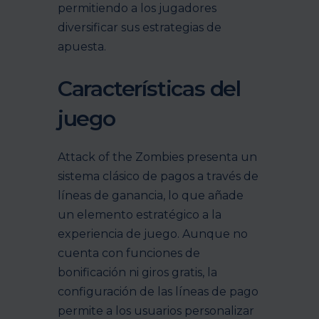
permitiendo a los jugadores
diversificar sus estrategias de
apuesta.
Características del
juego
Attack of the Zombies presenta un
sistema clásico de pagos a través de
líneas de ganancia, lo que añade
un elemento estratégico a la
experiencia de juego. Aunque no
cuenta con funciones de
bonificación ni giros gratis, la
configuración de las líneas de pago
permite a los usuarios personalizar