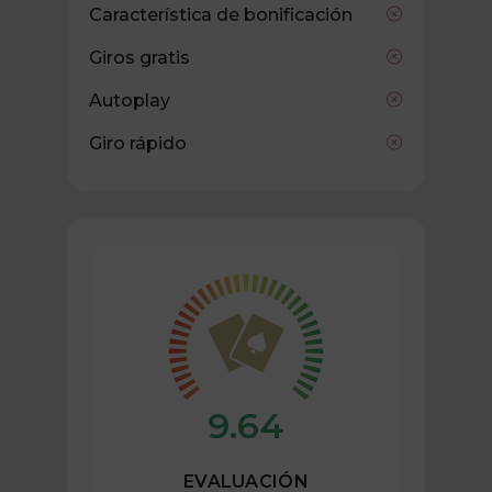
Característica de bonificación
Giros gratis
Autoplay
Giro rápido
9.64
EVALUACIÓN