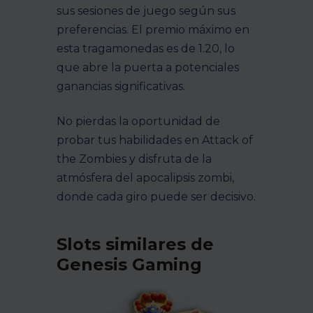
sus sesiones de juego según sus
preferencias. El premio máximo en
esta tragamonedas es de 1.20, lo
que abre la puerta a potenciales
ganancias significativas.
No pierdas la oportunidad de
probar tus habilidades en Attack of
the Zombies y disfruta de la
atmósfera del apocalipsis zombi,
donde cada giro puede ser decisivo.
Slots similares de
Genesis Gaming