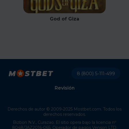
God of Giza
8 (800) 5-111-499
Revisión
Derechos de autor © 2009-2025 Mostbet.com. Todos los
derechos reservados.
Bizbon N.V., Curazao. El sitio opera bajo la licencia nº
8048/JAZ2016-065. Operador de pagos Venson LTD.