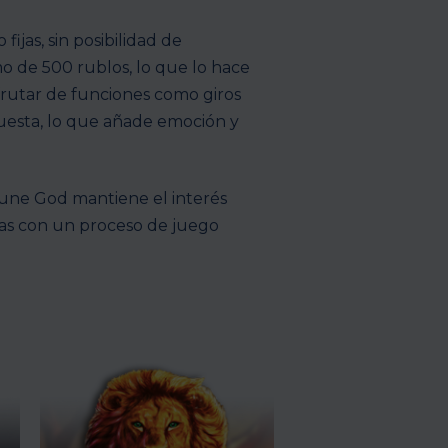
jas, sin posibilidad de
 de 500 rublos, lo que lo hace
frutar de funciones como giros
puesta, lo que añade emoción y
rtune God mantiene el interés
erras con un proceso de juego