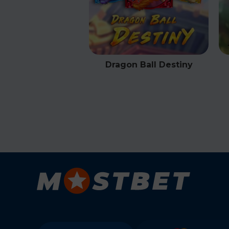
Dragon Ball Destiny