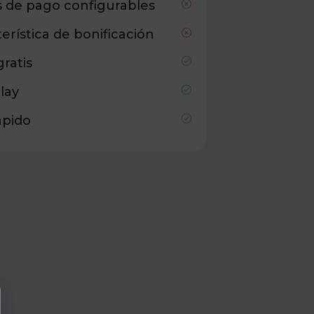
s de pago configurables
erística de bonificación
gratis
lay
ápido