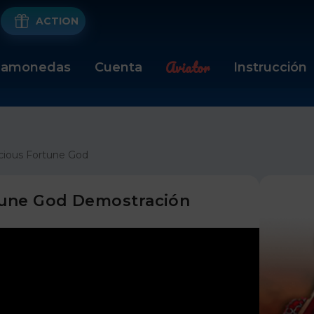
ACTION
Mostbet
Aviator
gamonedas
Cuenta
Instrucción
u
Tragamonedas
k
Cuenta
Aviator
k
t
Instrucción
cious Fortune God
l
Espejo
android
n
tune God Demostración
iOS
r
PC
o
Primo
u
r