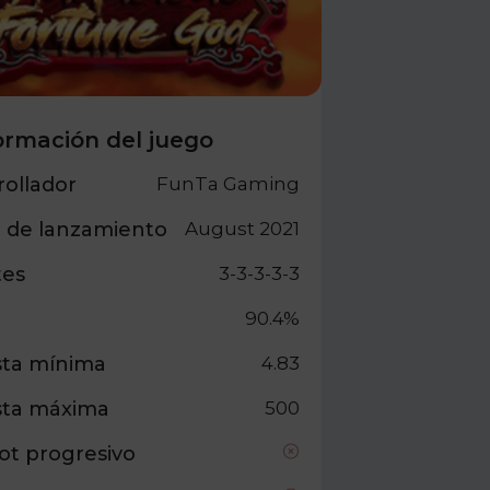
ormación del juego
rollador
FunTa Gaming
 de lanzamiento
August 2021
tes
3-3-3-3-3
90.4%
ta mínima
4.83
ta máxima
500
ot progresivo