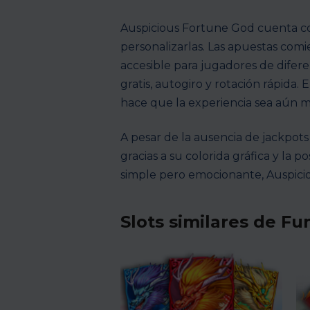
Auspicious Fortune God cuenta con 
personalizarlas. Las apuestas co
accesible para jugadores de difer
gratis, autogiro y rotación rápid
hace que la experiencia sea aún 
A pesar de la ausencia de jackpots
gracias a su colorida gráfica y la 
simple pero emocionante, Auspici
Slots similares de F