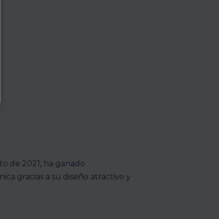
to de 2021, ha ganado
ca gracias a su diseño atractivo y