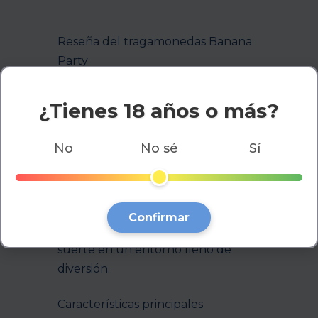
Reseña del tragamonedas Banana
Party
El tragamonedas Banana Party de
¿Tienes 18 años o más?
Casino Technology ofrece una
experiencia de juego emocionante
No
No sé
Sí
con una temática tropical única.
Con un RTP del 214.76% y un
sistema de pago basado en líneas
de ganancias, este juego atrae a los
Confirmar
jugadores que buscan probar su
suerte en un entorno lleno de
diversión.
Características principales