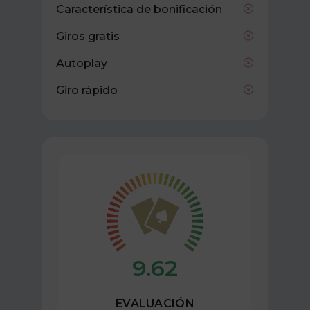
Característica de bonificación
Giros gratis
Autoplay
Giro rápido
9.62
EVALUACIÓN