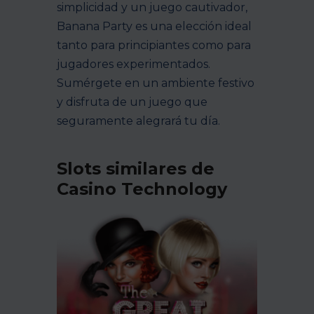
simplicidad y un juego cautivador,
Banana Party es una elección ideal
tanto para principiantes como para
jugadores experimentados.
Sumérgete en un ambiente festivo
y disfruta de un juego que
seguramente alegrará tu día.
Slots similares de
Casino Technology