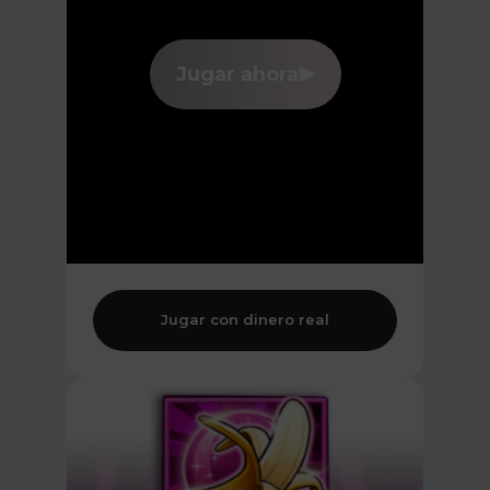
Jugar ahora
Jugar con dinero real