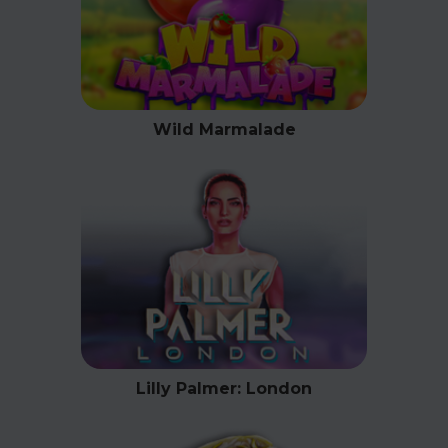
Wild Marmalade
Lilly Palmer: London