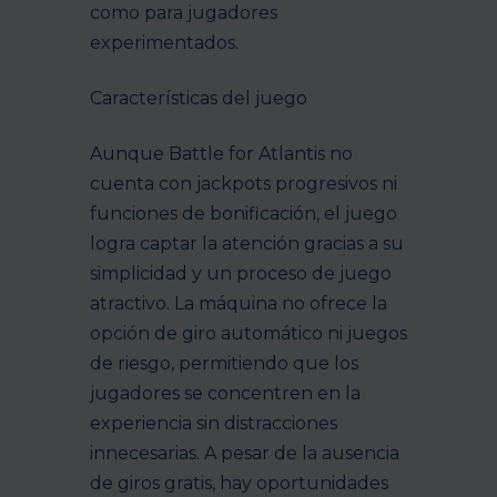
como para jugadores
experimentados.
Características del juego
Aunque Battle for Atlantis no
cuenta con jackpots progresivos ni
funciones de bonificación, el juego
logra captar la atención gracias a su
simplicidad y un proceso de juego
atractivo. La máquina no ofrece la
opción de giro automático ni juegos
de riesgo, permitiendo que los
jugadores se concentren en la
experiencia sin distracciones
innecesarias. A pesar de la ausencia
de giros gratis, hay oportunidades