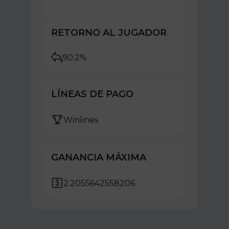
RETORNO AL JUGADOR
90.2%
LÍNEAS DE PAGO
Winlines
GANANCIA MÁXIMA
2.2055642558206