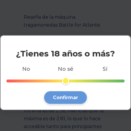
Reseña de la máquina
tragamonedas Battle for Atlantis
La máquina tragamonedas Battle
for Atlantis de GameArt ofrece a los
¿Tienes 18 años o más?
jugadores una emocionante
aventura en el reino submarino.
No
No sé
Sí
Con un RTP de 3.32 y un sistema
de pagos a través de líneas de
pago, este slot promete momentos
de juego interesantes y la
Confirmar
posibilidad de ganar. La apuesta
mínima es de 2.36, mientras que la
máxima es de 2.81, lo que lo hace
accesible tanto para principiantes