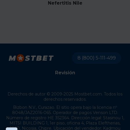
Nefertitis Nile
8 (800) 5-111-499
Revisión
Derechos de autor © 2009-2025 Mostbet.com. Todos los
derechos reservados.
Bizbon N.V., Curazao. El sitio opera bajo la licencia nº
8048/JAZ2016-065. Operador de pagos Venson LTD.
Número de registro HE 352364. Dirección legal: Stasinou 1,
MITSI BUILDING 1, 1er piso, oficina 4, Plaza Eleftherias,
1060, Nicosia, Chipre. Ubicación del vendedor: Kadmou