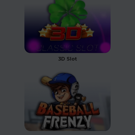
3D Slot