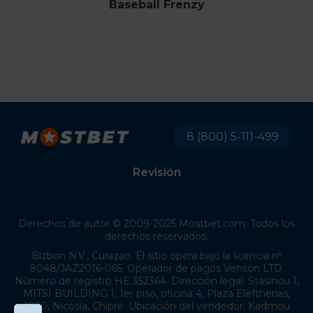
Baseball Frenzy
8 (800) 5-111-499
Revisión
Derechos de autor © 2009-2025 Mostbet.com. Todos los
derechos reservados.
Bizbon N.V., Curazao. El sitio opera bajo la licencia nº
8048/JAZ2016-065. Operador de pagos Venson LTD.
Número de registro HE 352364. Dirección legal: Stasinou 1,
MITSI BUILDING 1, 1er piso, oficina 4, Plaza Eleftherias,
1060, Nicosia, Chipre. Ubicación del vendedor: Kadmou