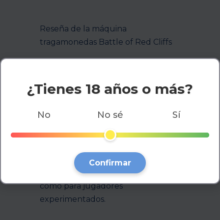
Reseña de la máquina
tragamonedas Battle of Red Cliffs
La máquina tragamonedas Battle
of Red Cliffs, desarrollada por
¿Tienes 18 años o más?
DreamTech, ofrece a los jugadores
una experiencia de juego única con
No
No sé
Sí
un alto retorno al jugador (RTP)
del 97.95%. Con una apuesta
mínima de 2.77 y una máxima de
0.87, este tragamonedas es
Confirmar
adecuado tanto para principiantes
como para jugadores
experimentados.