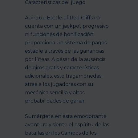
Características del juego
Aunque Battle of Red Cliffs no
cuenta con un jackpot progresivo
ni funciones de bonificación,
proporciona un sistema de pagos
estable a través de las ganancias
por líneas. A pesar de la ausencia
de giros gratis y características
adicionales, este tragamonedas
atrae a los jugadores con su
mecánica sencilla y altas
probabilidades de ganar.
Sumérgete en esta emocionante
aventura y siente el espíritu de las
batallas en los Campos de los