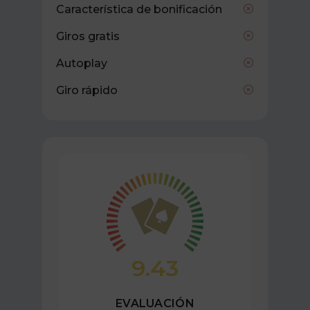
Característica de bonificación
Giros gratis
Autoplay
Giro rápido
9.43
EVALUACIÓN