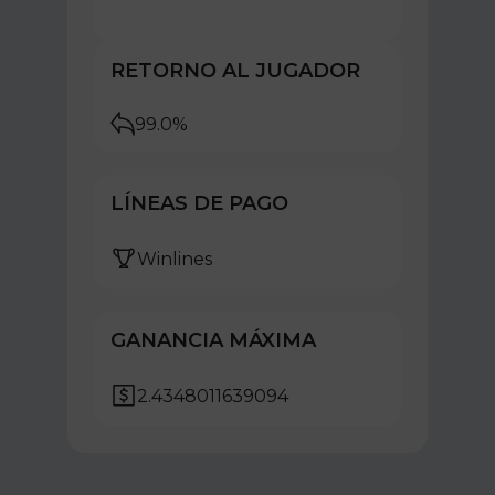
RETORNO AL JUGADOR
99.0%
LÍNEAS DE PAGO
Winlines
GANANCIA MÁXIMA
2.4348011639094