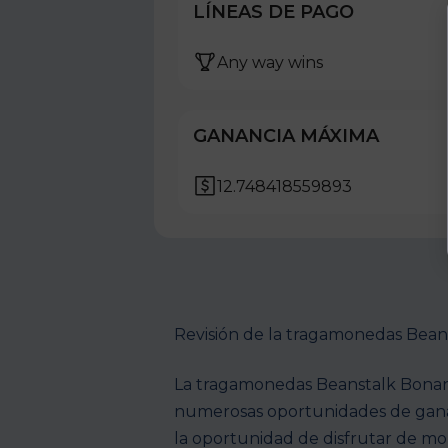
LÍNEAS DE PAGO
Any way wins
GANANCIA MÁXIMA
12.748418559893
Revisión de la tragamonedas Bea
La tragamonedas Beanstalk Bonanz
numerosas oportunidades de ganar
la oportunidad de disfrutar de m