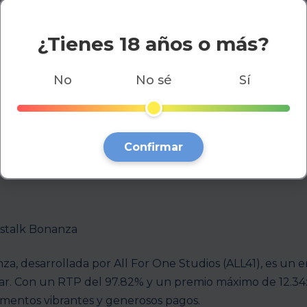
¿Tienes 18 años o más?
9.70
No
No sé
Sí
EVALUACIÓN
Confirmar
nstalk Bonanza
a, desarrollada por All For One Studios (ALL41), es u
. Con un RTP del 97.82% y un premio máximo de 12.34x, 
omentos vibrantes y generosos pagos.