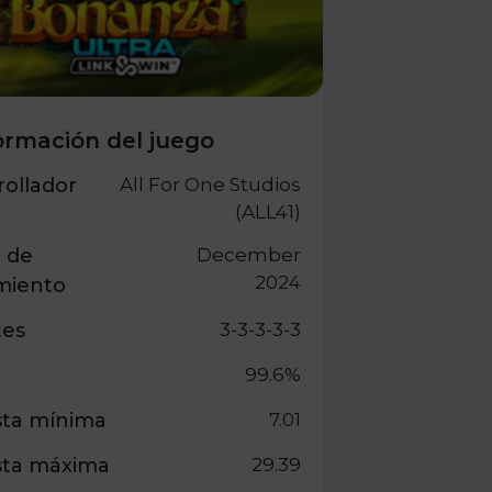
ormación del juego
rollador
All For One Studios
(ALL41)
 de
December
2024
miento
tes
3-3-3-3-3
99.6%
ta mínima
7.01
ta máxima
29.39