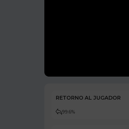
RETORNO AL JUGADOR
99.6%