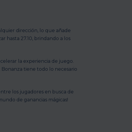
quier dirección, lo que añade
r hasta 27.10, brindando a los
celerar la experiencia de juego.
 Bonanza tiene todo lo necesario
ntre los jugadores en busca de
 mundo de ganancias mágicas!