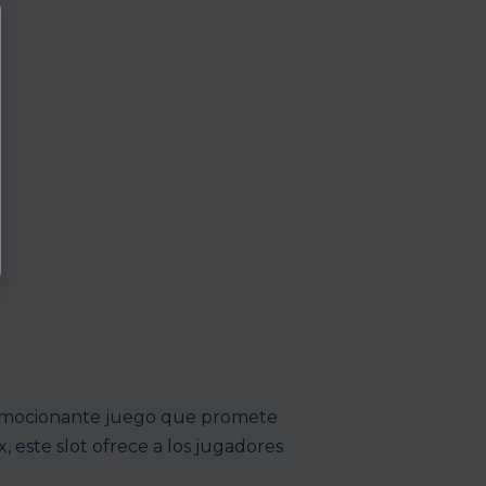
n emocionante juego que promete
este slot ofrece a los jugadores