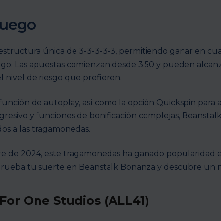
 juego
structura única de 3-3-3-3-3, permitiendo ganar en cual
uego. Las apuestas comienzan desde 3.50 y pueden alcanza
el nivel de riesgo que prefieren.
a función de autoplay, así como la opción Quickspin para a
esivo y funciones de bonificación complejas, Beanstalk
dos a las tragamonedas.
e de 2024, este tragamonedas ha ganado popularidad e
 prueba tu suerte en Beanstalk Bonanza y descubre un
l For One Studios (ALL41)