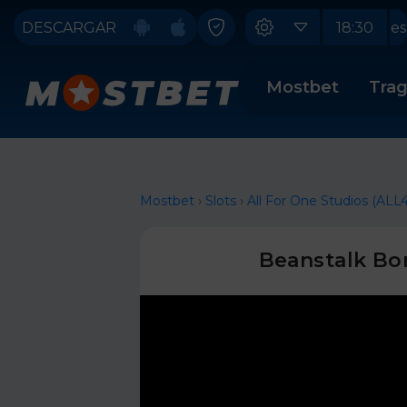
DESCARGAR
18:30
es
Mostbet
Tra
Mostbet
›
Slots
›
All For One Studios (ALL4
Beanstalk Bo