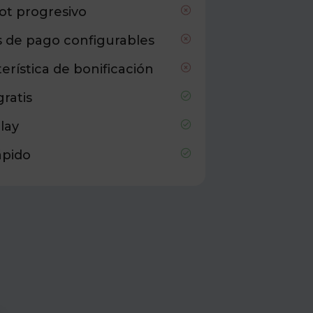
ot progresivo
s de pago configurables
erística de bonificación
gratis
lay
ápido