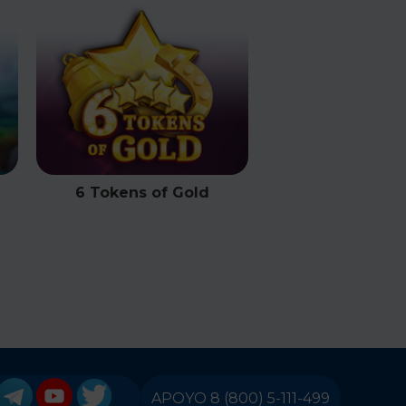
6 Tokens of Gold
APOYO
8 (800) 5-111-499