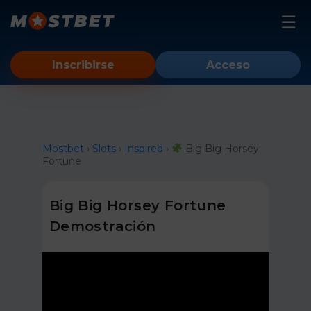
Mostbet
Inscribirse
Acceso
Tragamonedas
Cuenta
Aviator
Instrucción
Mostbet
›
Slots
›
Inspired
›
Big Big Horsey
Fortune
Espejo
android
Big Big Horsey Fortune
iOS
Demostración
PC
Primo