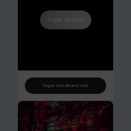
Jugar ahora
Jugar con dinero real