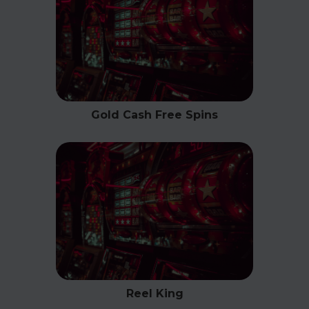
Gold Cash Free Spins
Reel King