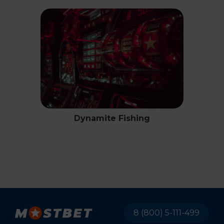
Dynamite Fishing
8 (800) 5-111-499