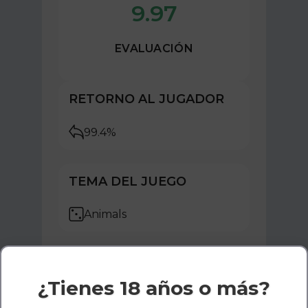
9.97
EVALUACIÓN
RETORNO AL JUGADOR
99.4%
TEMA DEL JUEGO
Animals
LÍNEAS DE PAGO
¿Tienes 18 años o más?
117649