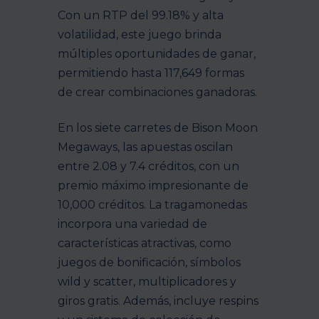
Con un RTP del 99.18% y alta
volatilidad, este juego brinda
múltiples oportunidades de ganar,
permitiendo hasta 117,649 formas
de crear combinaciones ganadoras.
En los siete carretes de Bison Moon
Megaways, las apuestas oscilan
entre 2.08 y 7.4 créditos, con un
premio máximo impresionante de
10,000 créditos. La tragamonedas
incorpora una variedad de
características atractivas, como
juegos de bonificación, símbolos
wild y scatter, multiplicadores y
giros gratis. Además, incluye respins