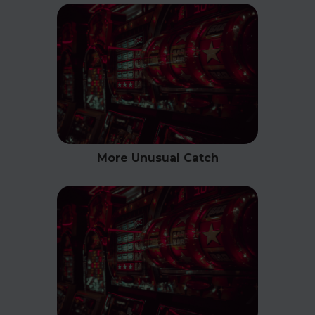
More Unusual Catch