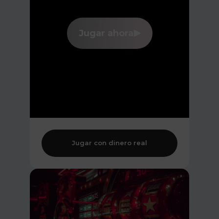
Jugar ahora
Jugar con dinero real