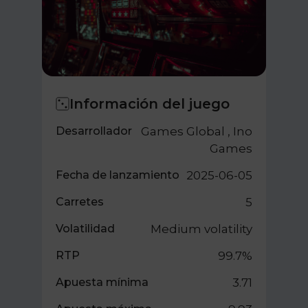
Información del juego
Desarrollador
Games Global , Ino
Games
Fecha de lanzamiento
2025-06-05
Carretes
5
Volatilidad
Medium volatility
RTP
99.7%
Apuesta mínima
3.71