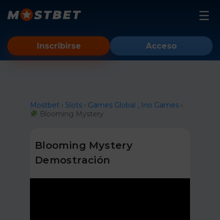
Mostbet
Inscribirse
Acceso
Tragamonedas
Cuenta
Aviator
Instrucción
Mostbet
›
Slots
›
Games Global , Ino Games
›
Blooming Mystery
Espejo
android
Blooming Mystery
iOS
Demostración
PC
Primo