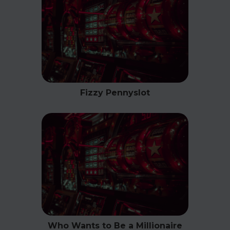
Fizzy Pennyslot
Who Wants to Be a Millionaire