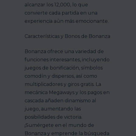
alcanzar los 12,000, lo que
convierte cada partida en una
experiencia aún más emocionante.
Características y Bonos de Bonanza
Bonanza ofrece una variedad de
funciones interesantes, incluyendo
juegos de bonificación, símbolos
comodín y dispersos, así como
multiplicadores y giros gratis. La
mecánica Megaways y los pagos en
cascada añaden dinamismo al
juego, aumentando las
posibilidades de victoria.
¡Sumérgete en el mundo de
Bonanza y emprende la búsqueda