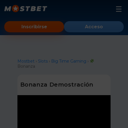
Mostbet
Inscribirse
Acceso
Tragamonedas
Cuenta
Aviator
Instrucción
Mostbet
›
Slots
›
Big Time Gaming
›
Bonanza
Espejo
android
Bonanza Demostración
iOS
PC
Primo