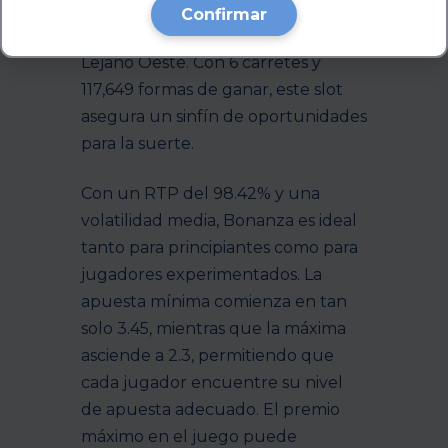
emocionante temática centrada en
Confirmar
la extracción de oro y gemas en el
Lejano Oeste. Con 6 carretes y
117,649 formas de ganar, este slot
asegura un sinfín de oportunidades
para la suerte.
Con un RTP del 98.42% y una
volatilidad media, Bonanza es ideal
tanto para principiantes como para
jugadores experimentados. La
apuesta mínima comienza en tan
solo 3.45, mientras que la máxima
asciende a 2.3, permitiendo que
cada jugador encuentre su nivel
de apuesta adecuado. El premio
máximo en el juego puede