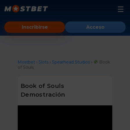
Mostbet
Inscribirse
Acceso
Tragamonedas
Cuenta
Aviator
Instrucción
Mostbet
›
Slots
›
Spearhead Studios
›
Book
of Souls
Espejo
android
Book of Souls
iOS
Demostración
PC
Primo