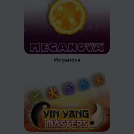
Meganova