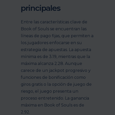
principales
Entre las características clave de
Book of Souls se encuentran las
líneas de pago fijas, que permiten a
los jugadores enfocarse en su
estrategia de apuestas. La apuesta
mínima es de 3.19, mientras que la
máxima alcanza 2.28. Aunque
carece de un jackpot progresivo y
funciones de bonificación como
giros gratis o la opción de juego de
riesgo, el juego presenta un
proceso entretenido. La ganancia
máxima en Book of Souls es de
2.92.