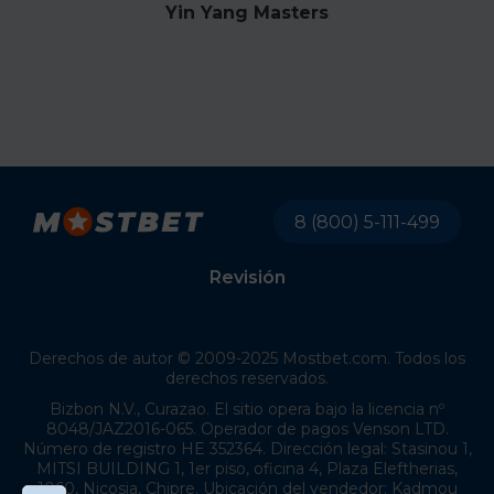
Yin Yang Masters
8 (800) 5-111-499
Revisión
Derechos de autor © 2009-2025 Mostbet.com. Todos los
derechos reservados.
Bizbon N.V., Curazao. El sitio opera bajo la licencia nº
8048/JAZ2016-065. Operador de pagos Venson LTD.
Número de registro HE 352364. Dirección legal: Stasinou 1,
MITSI BUILDING 1, 1er piso, oficina 4, Plaza Eleftherias,
1060, Nicosia, Chipre. Ubicación del vendedor: Kadmou