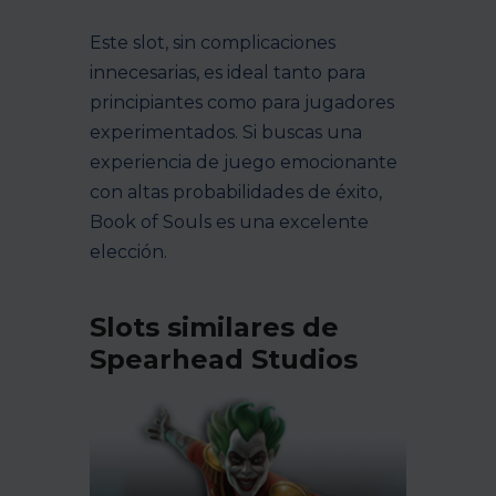
Este slot, sin complicaciones
innecesarias, es ideal tanto para
principiantes como para jugadores
experimentados. Si buscas una
experiencia de juego emocionante
con altas probabilidades de éxito,
Book of Souls es una excelente
elección.
Slots similares de
Spearhead Studios