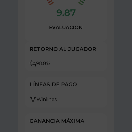
9.87
EVALUACIÓN
RETORNO AL JUGADOR
90.8%
LÍNEAS DE PAGO
Winlines
GANANCIA MÁXIMA