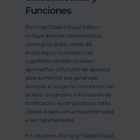
Funciones
Burning Classics Royal Edition
incluye diversas características,
como giros gratis, modo de
autojuego y Quickspin. Los
jugadores también pueden
aprovechar la función de apuesta
para aumentar sus ganancias.
Aunque el juego no cuenta con un
jackpot progresivo ni funciones de
bonificación, su simplicidad y estilo
clásico atraen a muchos aficionados
a las tragamonedas.
En resumen, Burning Classics Royal