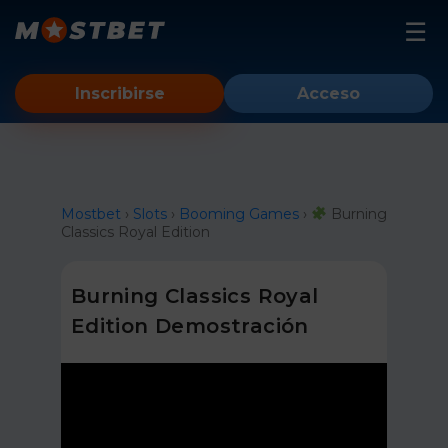
Mostbet
Inscribirse
Acceso
Tragamonedas
Cuenta
Aviator
Instrucción
Mostbet
›
Slots
›
Booming Games
›
Burning
Classics Royal Edition
Espejo
android
Burning Classics Royal
iOS
Edition Demostración
PC
Primo