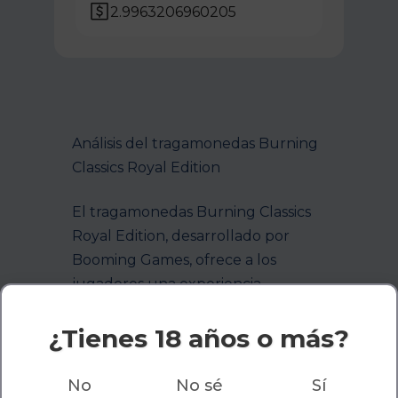
2.9963206960205
Análisis del tragamonedas Burning
Classics Royal Edition
El tragamonedas Burning Classics
Royal Edition, desarrollado por
Booming Games, ofrece a los
jugadores una experiencia
emocionante en el mundo de las
máquinas tragamonedas. Lanzado
¿Tienes 18 años o más?
en diciembre de 2024, este juego
destaca por su mecánica
No
No sé
Sí