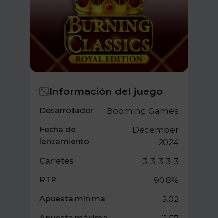
Información del juego
Desarrollador
Booming Games
Fecha de
December
lanzamiento
2024
Carretes
3-3-3-3-3
RTP
90.8%
Apuesta mínima
5.02
Apuesta máxima