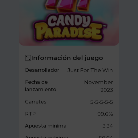
Información del juego
Desarrollador
Just For The Win
Fecha de
November
lanzamiento
2023
Carretes
5-5-5-5-5
RTP
99.6%
Apuesta mínima
3.34
Apuesta máxima