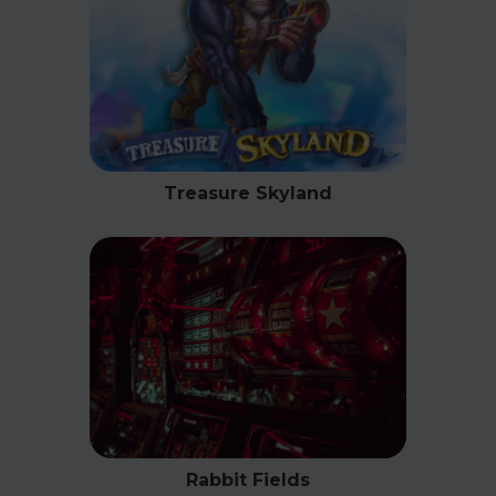
Treasure Skyland
Rabbit Fields