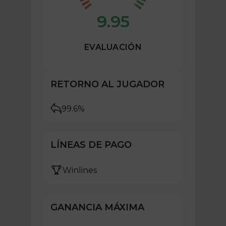
9.95
EVALUACIÓN
RETORNO AL JUGADOR
99.6%
LÍNEAS DE PAGO
Winlines
GANANCIA MÁXIMA