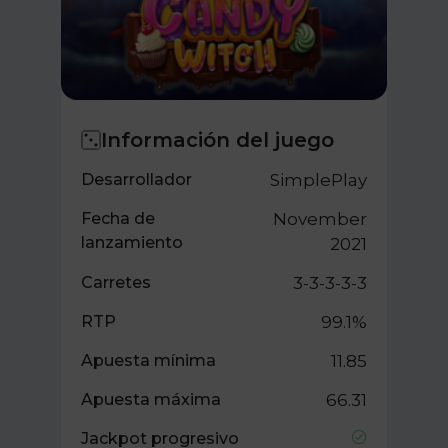
Información del juego
Desarrollador
SimplePlay
Fecha de
November
lanzamiento
2021
Carretes
3-3-3-3-3
RTP
99.1%
Apuesta mínima
11.85
Apuesta máxima
66.31
Jackpot progresivo