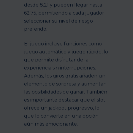
desde 8.21 y pueden llegar hasta
62.75, permitiendo a cada jugador
seleccionar su nivel de riesgo
preferido.
El juego incluye funciones como
juego automático y juego rápido, lo
que permite disfrutar de la
experiencia sin interrupciones.
Además, los giros gratis añaden un
elemento de sorpresa y aumentan
las posibilidades de ganar. También
es importante destacar que el slot
ofrece un jackpot progresivo, lo
que lo convierte en una opción
aún más emocionante.