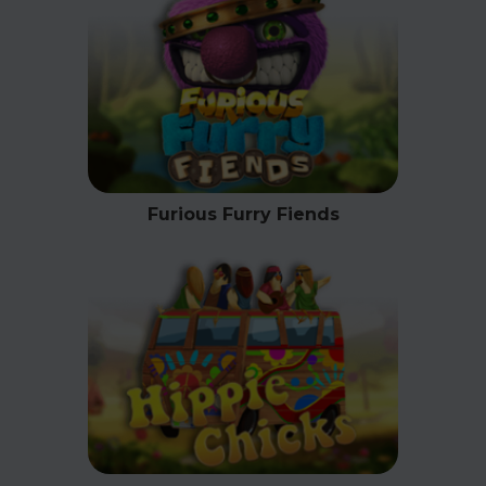
Furious Furry Fiends