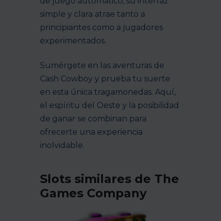
de juego automático, su interfaz
simple y clara atrae tanto a
principiantes como a jugadores
experimentados.
Sumérgete en las aventuras de
Cash Cowboy y prueba tu suerte
en esta única tragamonedas. Aquí,
el espíritu del Oeste y la posibilidad
de ganar se combinan para
ofrecerte una experiencia
inolvidable.
Slots similares de The
Games Company