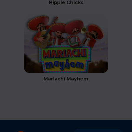
Hippie Chicks
Mariachi Mayhem