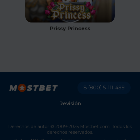
Prissy Princess
8 (800) 5-111-499
Revisión
Derechos de autor © 2009-2025 Mostbet.com. Todos los
derechos reservados.