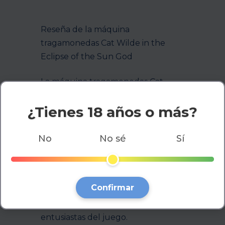
Reseña de la máquina
tragamonedas Cat Wilde in the
Eclipse of the Sun God
La máquina tragamonedas Cat
Wilde in the Eclipse of the Sun God
¿Tienes 18 años o más?
de Play'n GO lleva a los jugadores a
un emocionante viaje a través de
antiguas civilizaciones. Con un RTP
No
No sé
Sí
del 96.71%, este slot ofrece
excelentes oportunidades de
ganar. El premio máximo alcanza
Confirmar
hasta 1.53, lo que añade un
atractivo especial para los
entusiastas del juego.