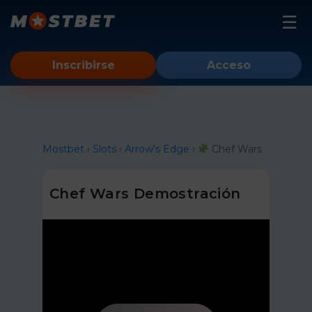
Mostbet
Inscribirse
Acceso
Tragamonedas
Cuenta
Aviator
Instrucción
Mostbet
›
Slots
›
Arrow's Edge
›
Chef Wars
Espejo
android
Chef Wars Demostración
iOS
PC
Primo