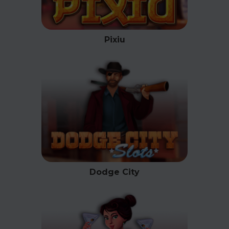
Pixiu
Dodge City