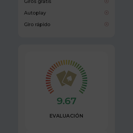
Giros gratis
Autoplay
Giro rápido
9.67
EVALUACIÓN