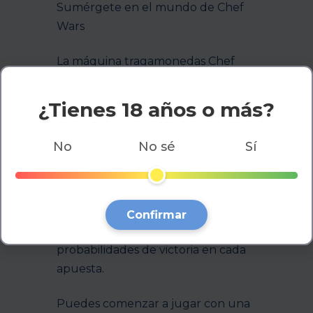
Sumérgete en el mundo de Chef
Wars
La máquina tragamonedas Chef
Wars de Arrow's Edge ofrece una
experiencia única para los amantes
¿Tienes 18 años o más?
de los slots. Con un RTP de 3.35 y la
posibilidad de ganar hasta 1.97, este
No
No sé
Sí
juego capta la atención de los
jugadores gracias a su dinámica
emocionante y su interesante
proceso de juego. El sistema de
Confirmar
pagos Winlines garantiza altas
probabilidades de victoria en cada
apuesta.
Puedes comenzar a jugar con una