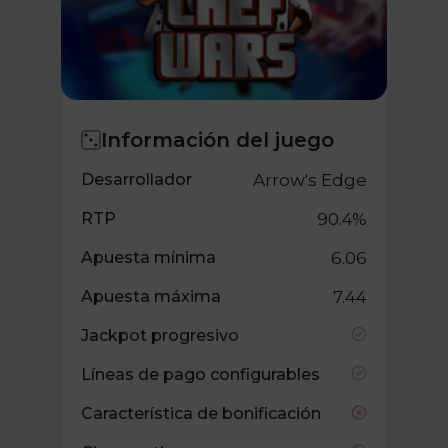
Información del juego
Desarrollador
Arrow's Edge
RTP
90.4%
Apuesta mínima
6.06
Apuesta máxima
7.44
Jackpot progresivo
Líneas de pago configurables
Característica de bonificación