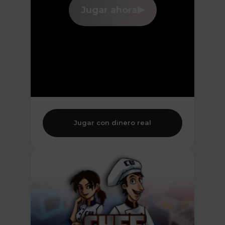
Jugar ahora
Jugar con dinero real