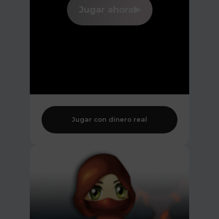
Jugar ahora
Jugar con dinero real