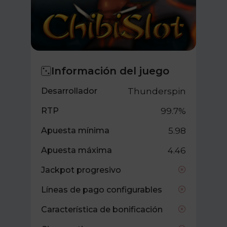
Información del juego
Desarrollador
Thunderspin
RTP
99.7%
Apuesta mínima
5.98
Apuesta máxima
4.46
Jackpot progresivo
Líneas de pago configurables
Característica de bonificación