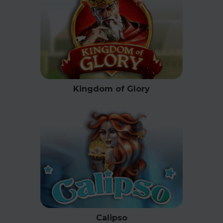
Kingdom of Glory
Calipso