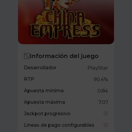
Información del juego
Desarrollador
PlayStar
RTP
90.4%
Apuesta mínima
0.84
Apuesta máxima
7.07
Jackpot progresivo
Líneas de pago configurables