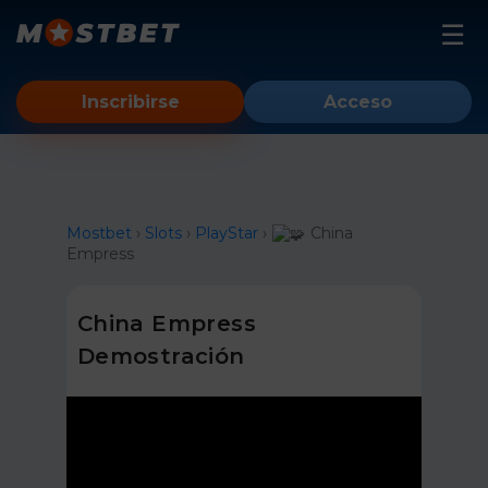
Mostbet
Inscribirse
Acceso
Tragamonedas
Cuenta
Aviator
Instrucción
Mostbet
›
Slots
›
PlayStar
›
China
Empress
Espejo
android
China Empress
iOS
Demostración
PC
Primo