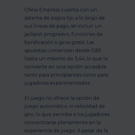
China Empress cuenta con un
sistema de pagos fijo a lo largo de
sus líneas de pago, sin incluir un
jackpot progresivo, funciones de
bonificación o giros gratis. Las
apuestas comienzan desde 0,85
hasta un máximo de 3,44, lo que la
convierte en una opción accesible
tanto para principiantes como para
jugadores experimentados.
El juego no ofrece la opción de
juego automático ni velocidad de
giro, lo que permite a los jugadores
concentrarse plenamente en la
experiencia de juego. A pesar de la