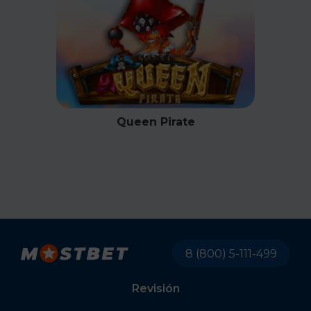
Queen Pirate
8 (800) 5-111-499
Revisión