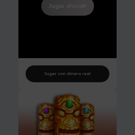
Jugar ahora
Jugar con dinero real