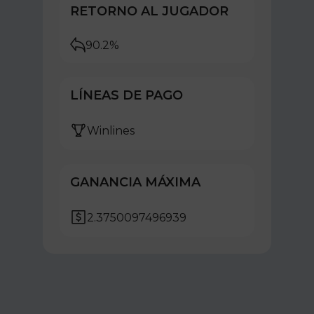
RETORNO AL JUGADOR
90.2%
LÍNEAS DE PAGO
Winlines
GANANCIA MÁXIMA
2.3750097496939