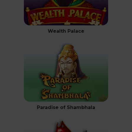
Wealth Palace
Paradise of Shambhala