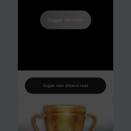
Jugar ahora
Jugar con dinero real