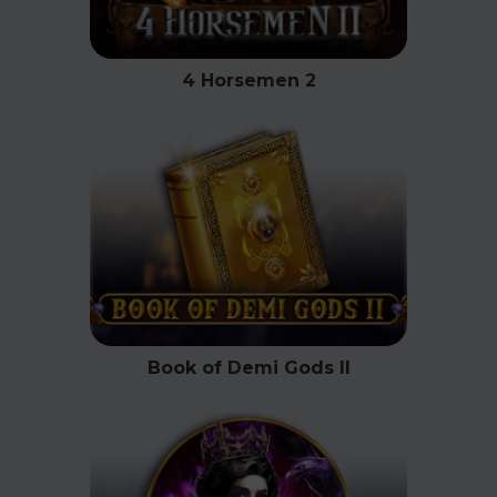
4 Horsemen 2
Book of Demi Gods II