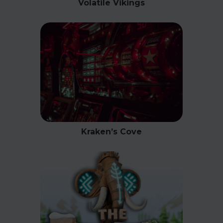
Volatile Vikings
Kraken’s Cove