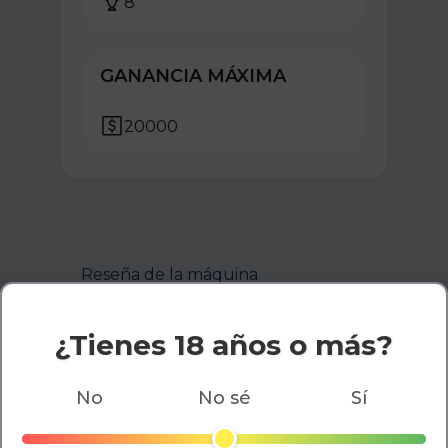
8
GANANCIA MÁXIMA
20000
Reseña de la máquina
tragamonedas Cluster Tumble
¿Tienes 18 años o más?
La máquina tragamonedas Cluster
Tumble de Relax Gaming ofrece
No
No sé
Sí
una experiencia única con alta
volatilidad y un impresionante RTP