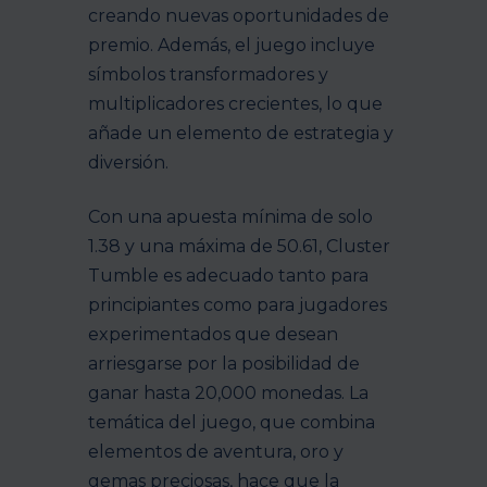
creando nuevas oportunidades de
premio. Además, el juego incluye
símbolos transformadores y
multiplicadores crecientes, lo que
añade un elemento de estrategia y
diversión.
Con una apuesta mínima de solo
1.38 y una máxima de 50.61, Cluster
Tumble es adecuado tanto para
principiantes como para jugadores
experimentados que desean
arriesgarse por la posibilidad de
ganar hasta 20,000 monedas. La
temática del juego, que combina
elementos de aventura, oro y
gemas preciosas, hace que la