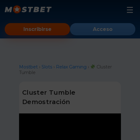
Mostbet
Inscribirse
Acceso
Tragamonedas
Cuenta
Aviator
Instrucción
Mostbet
›
Slots
›
Relax Gaming
›
Cluster
Tumble
Espejo
android
Cluster Tumble
iOS
Demostración
PC
Primo