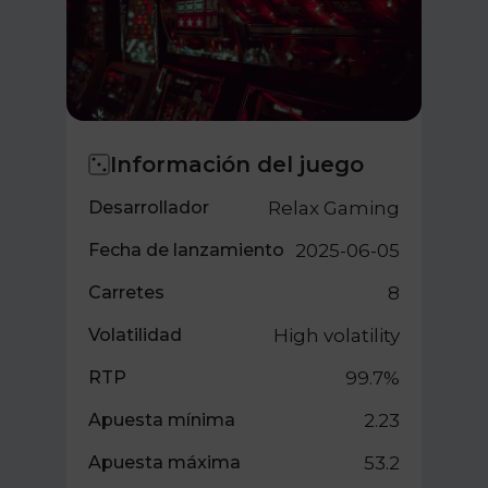
Información del juego
Desarrollador
Relax Gaming
Fecha de lanzamiento
2025-06-05
Carretes
8
Volatilidad
High volatility
RTP
99.7%
Apuesta mínima
2.23
Apuesta máxima
53.2