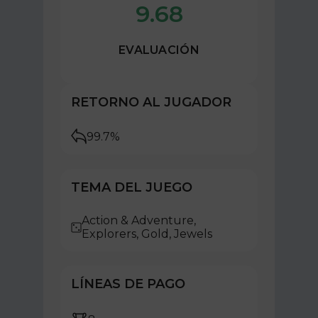
9.68
EVALUACIÓN
RETORNO AL JUGADOR
99.7%
TEMA DEL JUEGO
Action & Adventure,
Explorers, Gold, Jewels
LÍNEAS DE PAGO