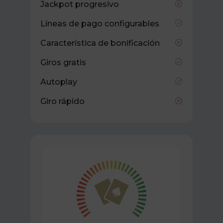
Jackpot progresivo
Líneas de pago configurables
Característica de bonificación
Giros gratis
Autoplay
Giro rápido