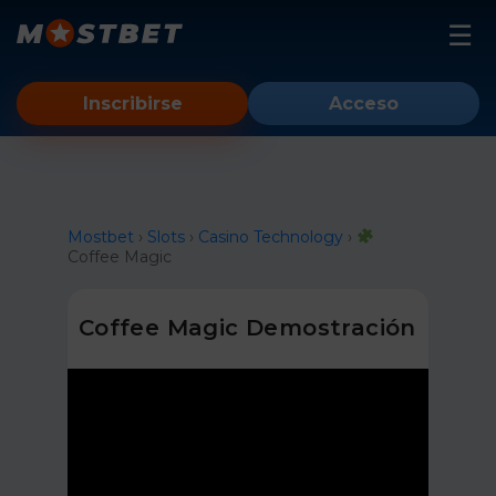
Mostbet
Inscribirse
Acceso
Tragamonedas
Cuenta
Aviator
Instrucción
Mostbet
›
Slots
›
Casino Technology
›
Coffee Magic
Espejo
android
Coffee Magic Demostración
iOS
PC
Primo