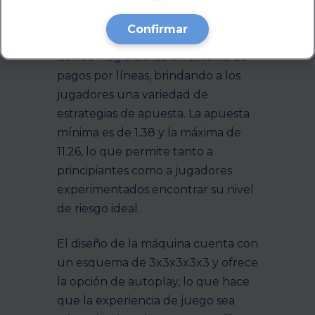
Con un RTP del 84.62% y la
Confirmar
posibilidad de ganar hasta 1.86x,
Coffee Magic utiliza un sistema de
pagos por líneas, brindando a los
jugadores una variedad de
estrategias de apuesta. La apuesta
mínima es de 1.38 y la máxima de
11.26, lo que permite tanto a
principiantes como a jugadores
experimentados encontrar su nivel
de riesgo ideal.
El diseño de la máquina cuenta con
un esquema de 3x3x3x3x3 y ofrece
la opción de autoplay, lo que hace
que la experiencia de juego sea