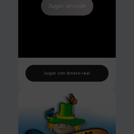
Jugar ahora
Jugar con dinero real