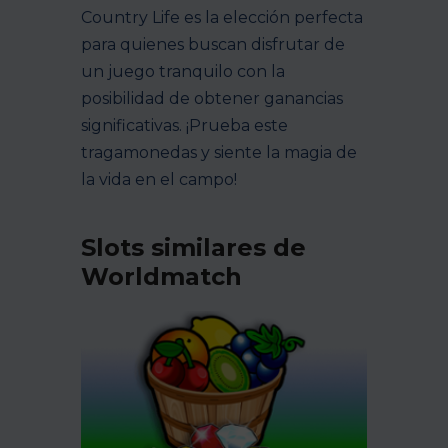
Country Life es la elección perfecta
para quienes buscan disfrutar de
un juego tranquilo con la
posibilidad de obtener ganancias
significativas. ¡Prueba este
tragamonedas y siente la magia de
la vida en el campo!
Slots similares de
Worldmatch