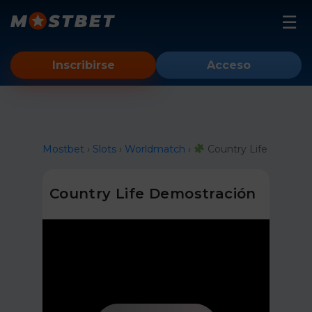
Mostbet
Inscribirse
Acceso
Tragamonedas
Cuenta
Aviator
Instrucción
Mostbet
›
Slots
›
Worldmatch
›
Country Life
Espejo
android
Country Life Demostración
iOS
PC
Primo