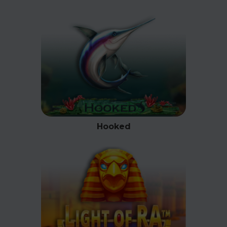
Hooked