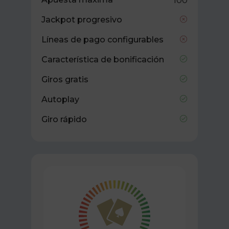
100
Jackpot progresivo
Líneas de pago configurables
Característica de bonificación
Giros gratis
Autoplay
Giro rápido